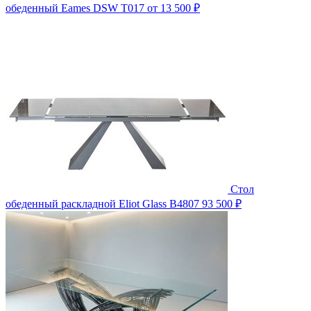
обеденный Eames DSW T017
от 13 500 ₽
Стол
обеденный раскладной Eliot Glass B4807
93 500 ₽