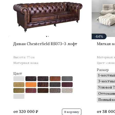
·
·
-64%
Диван Chesterfield RS073-3 лофт
Мягкая м
Высота: 77 см
Материал: 
Материал: кожа
Цвет: слон
Размер
Цвет
1-местный
3-местный
Угловой 7
Оттоманк
Полный к
от
320 000 ₽
от
38 000
В корзину