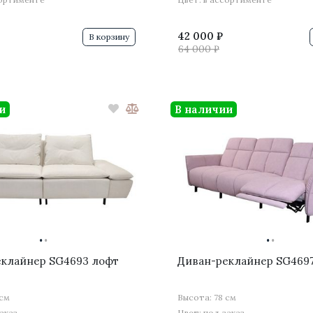
42 000 ₽
В корзину
64 000 ₽
и
В наличии
·
·
·
·
еклайнер SG4693 лофт
Диван-реклайнер SG469
 см
Высота: 78 см
аказ
Цвет: под заказ