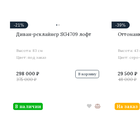
·
·
-21%
-39%
Диван-реклайнер SG4709 лофт
Оттоманк
Высота: 83 см
Высота: 43
Цвет: под заказ
Цвет: серо
298 000 ₽
29 500 ₽
В корзину
375 000 ₽
48 000 ₽
В наличии
На заказ