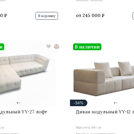
0 ₽
от
245 000 ₽
В корзину
и
В наличии
·
·
·
·
-34%
дульный YY-27 лофт
Диван модульный YY-12 
 см
Высота: 66 см
сортименте
Цвет: в ассортименте