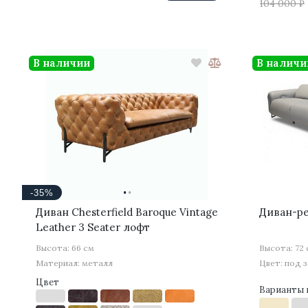
104 000 ₽
В наличии
В наличи
·
·
-35%
Диван Chesterfield Baroque Vintage
Диван-ре
Leather 3 Seater лофт
Высота: 66 см
Высота: 72
Материал: металл
Цвет: под з
Цвет
Варианты 