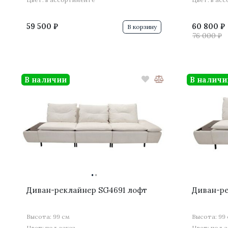
59 500 ₽
60 800 ₽
В корзину
76 000 ₽
В наличии
В наличи
·
·
Диван-реклайнер SG4691 лофт
Диван-р
Высота: 99 см
Высота: 99
Цвет: под заказ
Цвет: под з