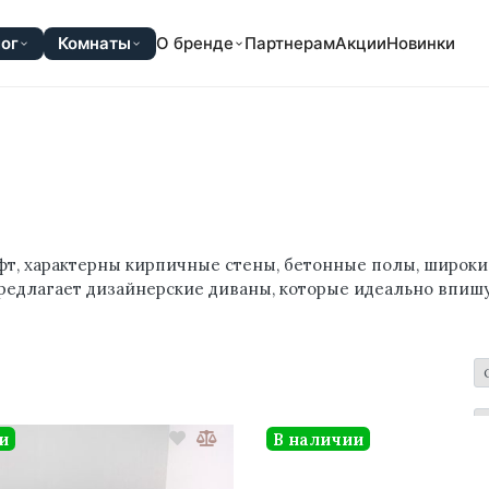
ог
Комнаты
О бренде
Партнерам
Акции
Новинки
фт, характерны кирпичные стены, бетонные полы, широки
редлагает
дизайнерские
диваны, которые идеально впишу
и
В наличии