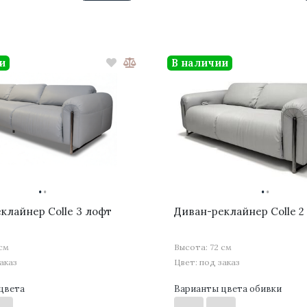
и
В наличии
·
·
·
·
клайнер Colle 3 лофт
Диван-реклайнер Colle 2
 см
Высота: 72 см
аказ
Цвет: под заказ
цвета
Варианты цвета обивки