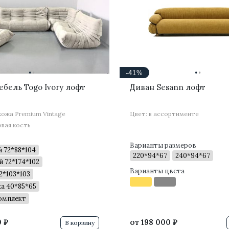
·
·
·
·
-41%
ебель Togo Ivory лофт
Диван Sesann лофт
кожа Premium Vintage
Цвет: в ассортименте
овая кость
Варианты размеров
 72*88*104
220*94*67
240*94*67
 72*174*102
Варианты цвета
2*103*103
а 40*85*65
омплект
 ₽
от
198 000 ₽
В корзину