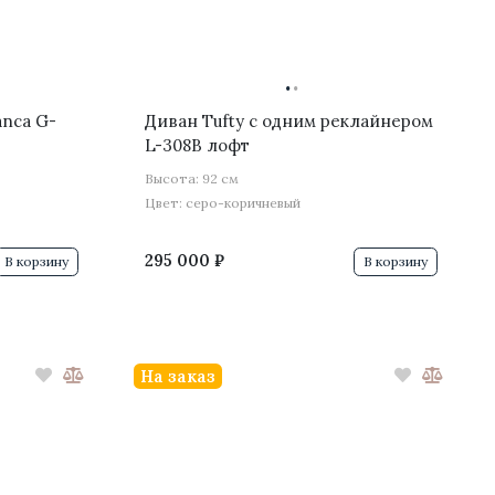
·
·
anca G-
Диван Tufty с одним реклайнером
L-308B лофт
Высота: 92 см
Цвет: серо-коричневый
295 000 ₽
В корзину
В корзину
На заказ