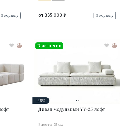
от
335 000 ₽
В корзину
В корзину
В наличии
·
·
-26%
лофт
Диван модульный YY-25 лофт
Высота: 75 см