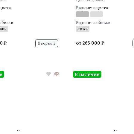
цвета
Варианты цвета
обивки
Варианты обивки
ань
кожа
0 ₽
от
265 000 ₽
В корзину
и
В наличии
·
·
·
·