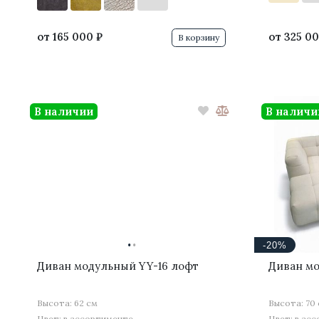
от
165 000 ₽
от
325 00
В корзину
В наличии
В наличи
·
·
-20%
Диван модульный YY-16 лофт
Диван мо
Высота: 62 см
Высота: 70
Цвет: в ассортименте
Цвет: в ас