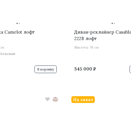
·
·
·
·
а Camelot лофт
Диван-реклайнер Casabl
222B лофт
 см
Высота: 78 см
-бежевый
345 000 ₽
В корзину
На заказ