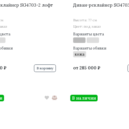
клайнер SG4703-2 лофт
Диван-реклайнер SG470
см
Высота: 77 см
аказ
Цвет: под заказ
цвета
Варианты цвета
обивки
Варианты обивки
кожа
0 ₽
от
285 000 ₽
В корзину
и
В наличии