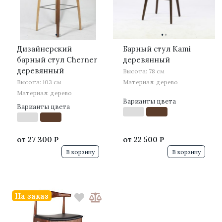
·
·
·
·
Дизайнерский
Барный стул Kami
барный стул Cherner
деревянный
деревянный
Высота: 78 см
Высота: 103 см
Материал: дерево
Материал: дерево
Варианты цвета
Варианты цвета
от
27 300 ₽
от
22 500 ₽
В корзину
В корзину
На заказ