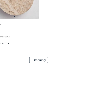
·
·
t
металл
цвета
В корзину