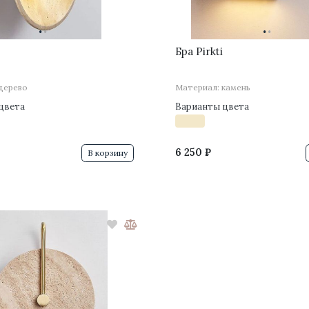
·
·
·
·
Бра Pirkti
дерево
Материал: камень
цвета
Варианты цвета
6 250 ₽
В корзину