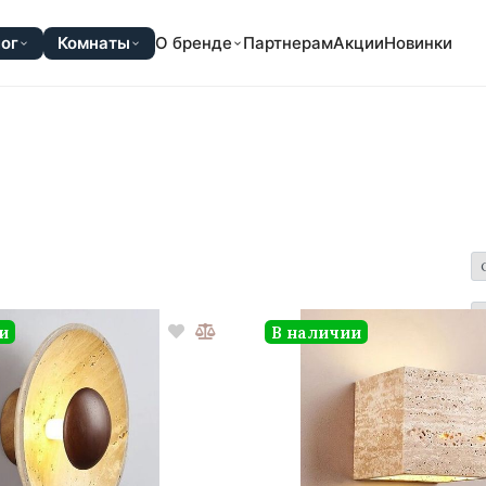
ог
Комнаты
О бренде
Партнерам
Акции
Новинки
и
В наличии