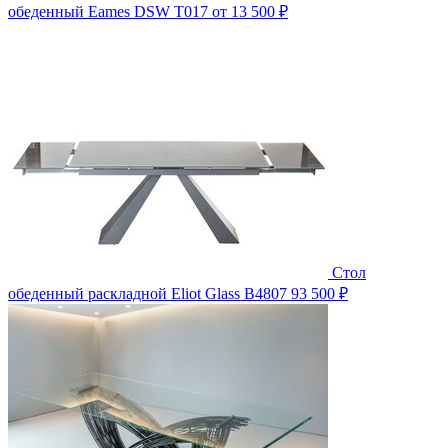
обеденный Eames DSW T017
от 13 500 ₽
Стол
обеденный раскладной Eliot Glass B4807
93 500 ₽