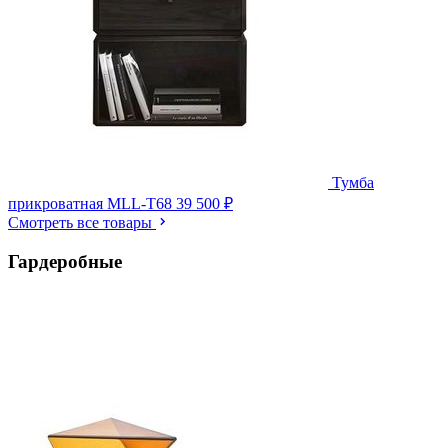
Тумба
прикроватная MLL-T68
39 500 ₽
Смотреть все товары
Гардеробные