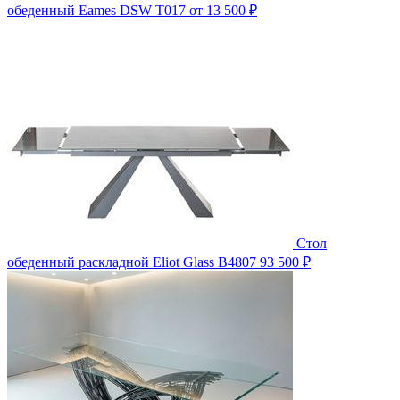
обеденный Eames DSW T017
от 13 500 ₽
Стол
обеденный раскладной Eliot Glass B4807
93 500 ₽