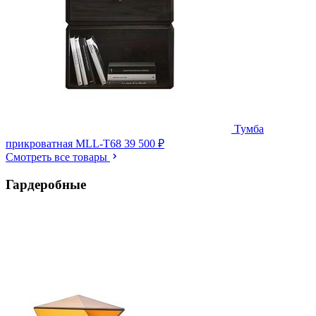
Тумба
прикроватная MLL-T68
39 500 ₽
Смотреть все товары
Гардеробные