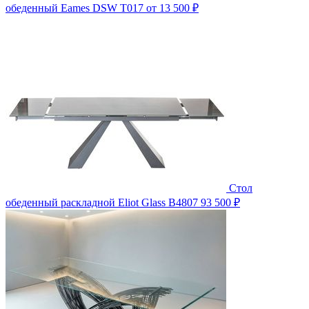
обеденный Eames DSW T017
от 13 500 ₽
Стол
обеденный раскладной Eliot Glass B4807
93 500 ₽