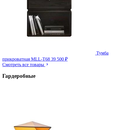
Тумба
прикроватная MLL-T68
39 500 ₽
Смотреть все товары
Гардеробные