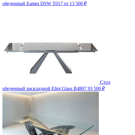
обеденный Eames DSW T017
от 13 500 ₽
Стол
обеденный раскладной Eliot Glass B4807
93 500 ₽