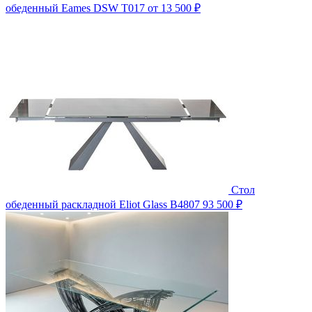
обеденный Eames DSW T017
от 13 500 ₽
Стол
обеденный раскладной Eliot Glass B4807
93 500 ₽