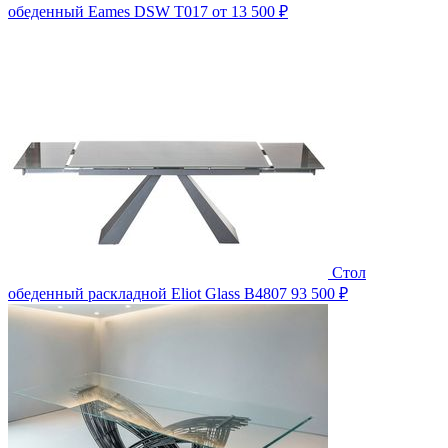
обеденный Eames DSW T017
от 13 500 ₽
Стол
обеденный раскладной Eliot Glass B4807
93 500 ₽