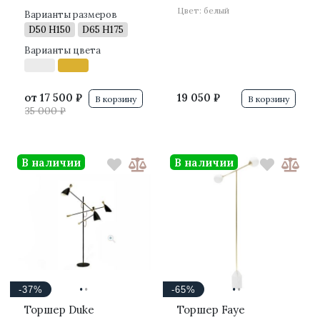
Цвет: белый
Варианты размеров
D50 H150
D65 H175
Варианты цвета
от
17 500 ₽
19 050 ₽
В корзину
В корзину
35 000 ₽
В наличии
В наличии
·
·
·
·
-37%
-65%
Торшер Duke
Торшер Faye