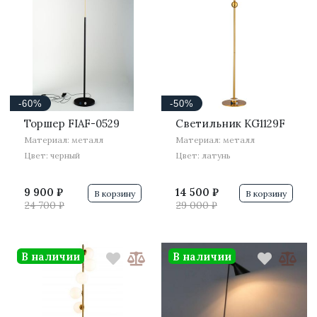
·
·
·
·
-60%
-50%
Торшер FIAF-0529
Светильник KG1129F
Материал: металл
Материал: металл
Цвет: черный
Цвет: латунь
9 900 ₽
14 500 ₽
В корзину
В корзину
24 700 ₽
29 000 ₽
В наличии
В наличии