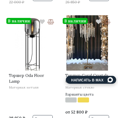
22 000 ₽
26 850 ₽
В наличии
В наличии
·
·
Торшер Oda Floor
Торшер Coral Crystals
НАПИСАТЬ В MAX
Lamp
Copper II
Материал: металл
Материал: стекло
Варианты цвета
от
52 800 ₽