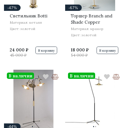
·
·
·
·
-47%
-67%
Светильник Botti
Торшер Branch and
Shade Copper
Материал: металл
Цвет: золотой
Материал: мрамор
Цвет: золотой
24 000 ₽
18 000 ₽
В корзину
В корзину
45 000 ₽
54 000 ₽
В наличии
В наличии
·
·
·
·
-44%