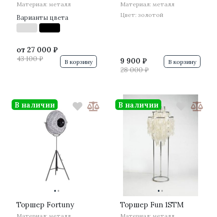
Материал: металл
Материал: металл
Цвет: золотой
Варианты цвета
от
27 000 ₽
43 100 ₽
9 900 ₽
В корзину
В корзину
28 000 ₽
В наличии
В наличии
·
·
·
·
Торшер Fortuny
Торшер Fun 1STM
Материал: металл
Материал: металл