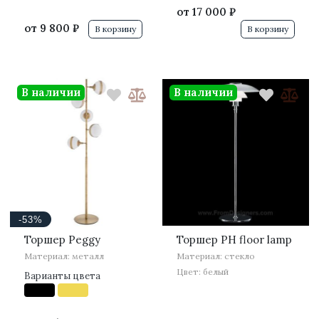
от
17 000 ₽
от
9 800 ₽
В корзину
В корзину
В наличии
В наличии
-53%
Торшер Peggy
Торшер PH floor lamp
Материал: металл
Материал: стекло
Цвет: белый
Варианты цвета