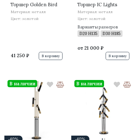
Торшер Golden Bird
Торшер IC Lights
Материал: металл
Материал: металл
Цвет: золотой
Цвет: золотой
Варианты размеров
D20 H135
D30 H185
от
21 000 ₽
41 250 ₽
В корзину
В корзину
В наличии
В наличии
·
·
-40%
-40%