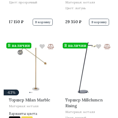
Цвет: прозрачный
Материал: металл
Цвет: латунь
17 150 ₽
29 350 ₽
В корзину
В корзину
В наличии
В наличии
·
·
·
·
-63%
Торшер Milan Marble
Торшер Millelumen
Rising
Материал: металл
Материал: металл
Варианты цвета
Цвет: черный