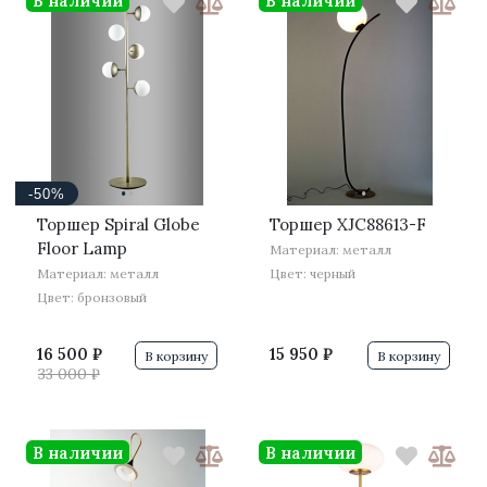
В наличии
В наличии
·
·
·
·
-50%
Торшер Spiral Globe
Торшер XJC88613-F
Floor Lamp
Материал: металл
Материал: металл
Цвет: черный
Цвет: бронзовый
16 500 ₽
15 950 ₽
В корзину
В корзину
33 000 ₽
В наличии
В наличии