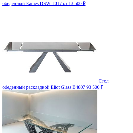
обеденный Eames DSW T017
от 13 500 ₽
Стол
обеденный раскладной Eliot Glass B4807
93 500 ₽