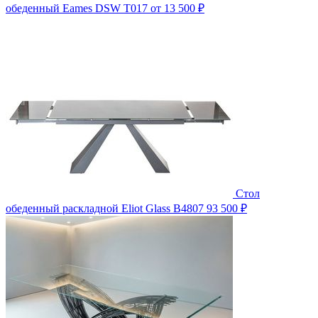
обеденный Eames DSW T017
от 13 500 ₽
Стол
обеденный раскладной Eliot Glass B4807
93 500 ₽