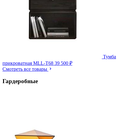
Тумба
прикроватная MLL-T68
39 500 ₽
Смотреть все товары
Гардеробные