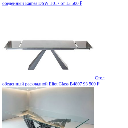
обеденный Eames DSW T017
от 13 500 ₽
Стол
обеденный раскладной Eliot Glass B4807
93 500 ₽