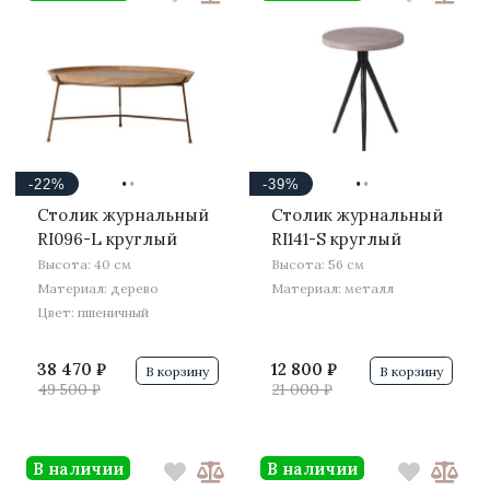
·
·
·
·
-22%
-39%
Столик журнальный
Столик журнальный
RI096-L круглый
RI141-S круглый
Высота: 40 см
Высота: 56 см
Материал: дерево
Материал: металл
Цвет: пшеничный
38 470 ₽
12 800 ₽
В корзину
В корзину
49 500 ₽
21 000 ₽
В наличии
В наличии