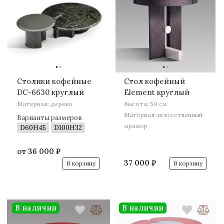
·
·
·
·
Столики кофейные
Стол кофейный
DC-6630 круглый
Element круглый
Материал: дерево
Высота: 50 см
Материал: искусственный
Варианты размеров
мрамор
D60H45
D100H32
от
36 000 ₽
37 000 ₽
В корзину
В корзину
В наличии
В наличии