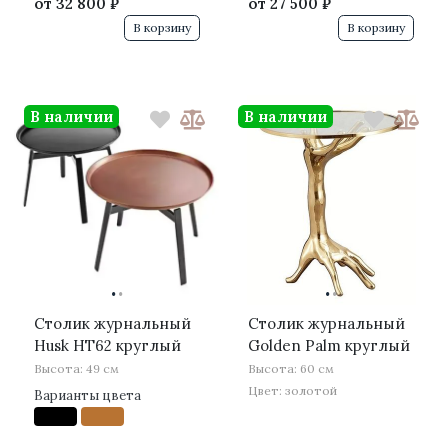
от
32 800 ₽
от
27 500 ₽
В корзину
В корзину
В наличии
В наличии
·
·
·
·
Столик журнальный
Столик журнальный
Husk HT62 круглый
Golden Palm круглый
Высота: 49 см
Высота: 60 см
Цвет: золотой
Варианты цвета