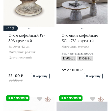
·
·
·
·
-44%
Стол кофейный JY-
Столики кофейные
506 круглый
SG-4782 круглый
Высота: 42 см
Материал: металл
Материал: ротанг
Варианты размеров
Цвет: песочный
D50H51
D75H40
от
27 000 ₽
22 100 ₽
В корзину
В корзину
39 500 ₽
В наличии
В наличии