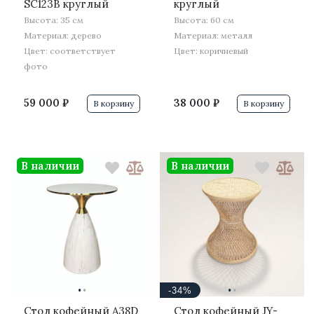
SC123B круглый
круглый
Высота: 35 см
Высота: 60 см
Материал: дерево
Материал: металл
Цвет: соответствует
Цвет: коричневый
фото
59 000 ₽
38 000 ₽
В корзину
В корзину
В наличии
В наличии
·
·
·
·
-34%
Стол кофейный A38D
Стол кофейный JY-