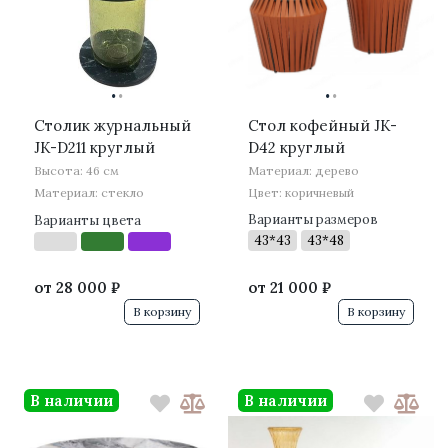
·
·
·
·
Столик журнальный
Стол кофейный JK-
JK-D211 круглый
D42 круглый
Высота: 46 см
Материал: дерево
Материал: стекло
Цвет: коричневый
Варианты размеров
Варианты цвета
43*43
43*48
от
28 000 ₽
от
21 000 ₽
В корзину
В корзину
В наличии
В наличии