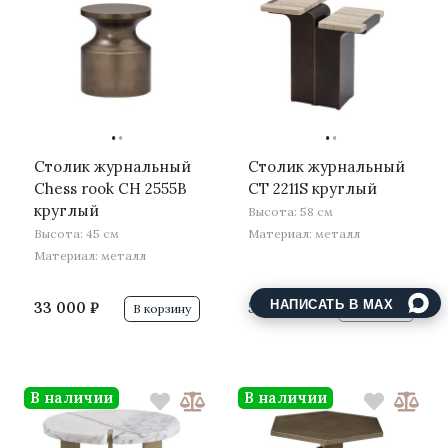
·
·
·
·
Столик журнальный
Столик журнальный
Chess rook CH 2555B
CT 2211S круглый
круглый
Высота: 58 см
Высота: 45 см
Материал: металл
Материал: металл
НАПИСАТЬ В MAX
33 000 ₽
55 000 ₽
В корзину
В корзину
В наличии
В наличии