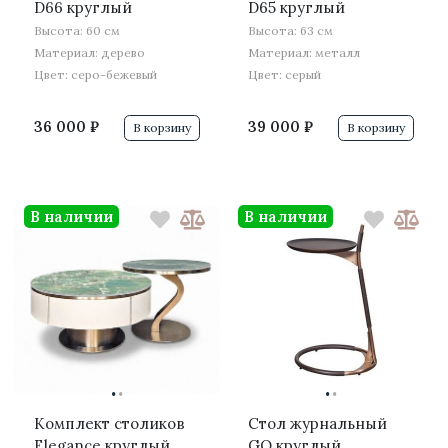
D66 круглый
D65 круглый
Высота: 60 см
Высота: 63 см
Материал: дерево
Материал: металл
Цвет: серо-бежевый
Цвет: серый
36 000 ₽
39 000 ₽
В корзину
В корзину
В наличии
В наличии
·
·
·
·
Комплект столиков
Стол журнальный
Elegance круглый
GQ круглый