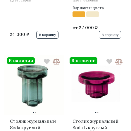
Цвет: серый
Цвет: бежевый
Варианты цвета
от
37 000 ₽
24 000 ₽
В корзину
В корзину
В наличии
В наличии
·
·
·
·
Столик журнальный
Столик журнальный
Soda круглый
Soda L круглый