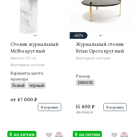
·
·
·
·
-60%
Столик журнальный
Журнальный столик
Melba круглый
Brian Opera круглый
Высота: 53 см
Материал: металл
Материал: металл
Варианты цвета
Размер
мрамора
D80H35
белый
чёрный
от
47 000 ₽
15 400 ₽
В корзину
В корзину
38 500 ₽
В наличии
В наличии