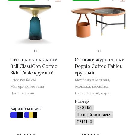
·
·
·
·
Столик журнальный
Столики журнальные
Bell ClassiCon Coffee
Doppio Coffee Tables
Side Table круглый
круглый
Высота: 53 см
Материал: Металл,
Материал: металл
экокожа, керамика
Цвет: черный
Цвет: Черный, охра
Размер
D50 H51
Варианты цвета
Полный комплект
D81 H40