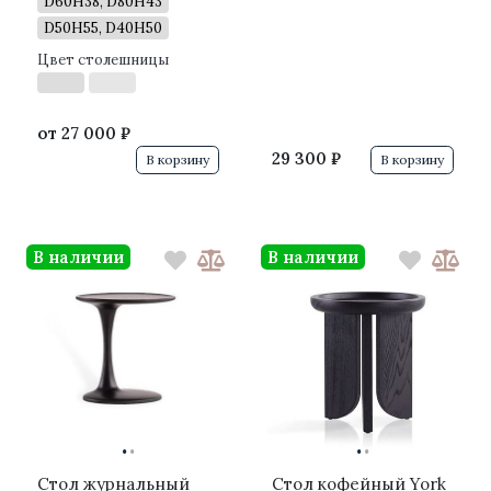
D60H38, D80H43
D50H55, D40H50
Цвет столешницы
от
27 000 ₽
29 300 ₽
В корзину
В корзину
В наличии
В наличии
·
·
·
·
Стол журнальный
Стол кофейный York