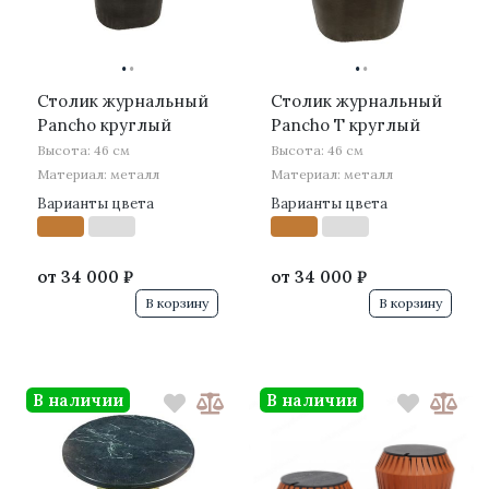
·
·
·
·
Столик журнальный
Столик журнальный
Pancho круглый
Pancho T круглый
Высота: 46 см
Высота: 46 см
Материал: металл
Материал: металл
Варианты цвета
Варианты цвета
от
34 000 ₽
от
34 000 ₽
В корзину
В корзину
В наличии
В наличии