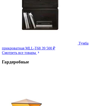
Тумба
прикроватная MLL-T68
39 500 ₽
Смотреть все товары
Гардеробные