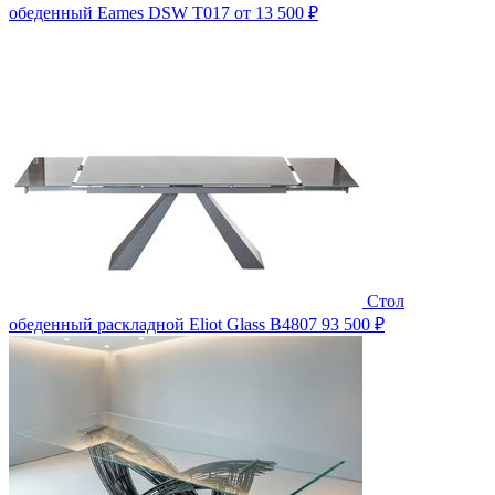
обеденный Eames DSW T017
от 13 500 ₽
Стол
обеденный раскладной Eliot Glass B4807
93 500 ₽