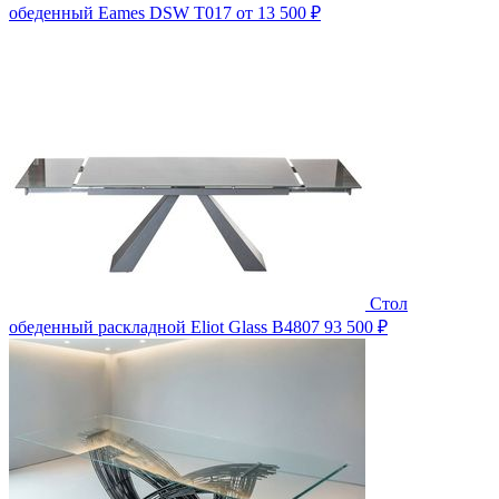
обеденный Eames DSW T017
от 13 500 ₽
Стол
обеденный раскладной Eliot Glass B4807
93 500 ₽