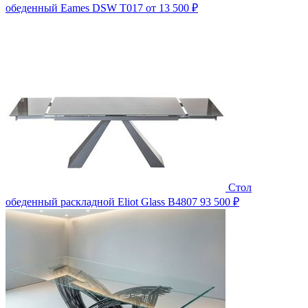
обеденный Eames DSW T017
от 13 500 ₽
Стол
обеденный раскладной Eliot Glass B4807
93 500 ₽