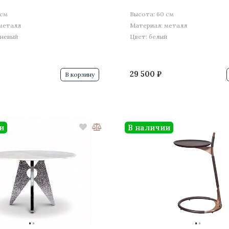
 см
Высота: 60 см
металл
Материал: металл
чневый
Цвет: белый
29 500 ₽
В корзину
и
В наличии
·
·
·
·