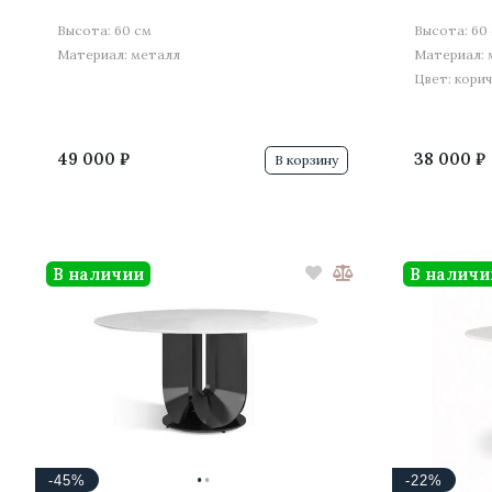
Высота: 60 см
Высота: 60
Материал: металл
Материал: 
Цвет: кори
49 000 ₽
38 000 ₽
В корзину
В наличии
В наличи
·
·
-45%
-22%