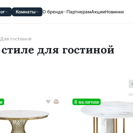
ог
Комнаты
О бренде
Партнерам
Акции
Новинки
Для гостиной
 стиле для гостиной
и
В наличии