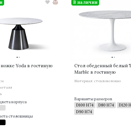
и
В наличии
·
·
·
·
1 ножке Yoda в гостиную
Стол обеденный белый T
Marble в гостиную
 см
Материал: стекловолокно
металл
нь
Варианты размеров
цвета корпуса
D100 H74
D80 H74
D120 
D90 H74
вета столешницы