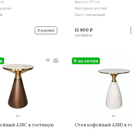
 см
Высота: 57 см
дерево
Материал: ротанг
ый
Цвет: пшеничный
15 800 ₽
В корзину
24 000 ₽
и
В наличии
·
·
·
·
ейный A38C в гостиную
Стол кофейный A38D в г