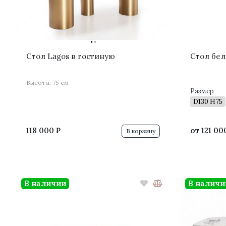
·
·
Стол Lagos в гостиную
Стол бел
Высота: 75 см
Размер
D130 H75
118 000 ₽
от
121 00
В корзину
В наличии
В наличи