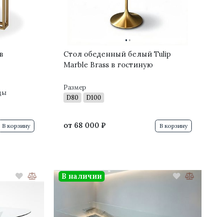
·
·
в
Стол обеденный белый Tulip
Marble Brass в гостиную
Размер
цы
D80
D100
от
68 000 ₽
В корзину
В корзину
В наличии