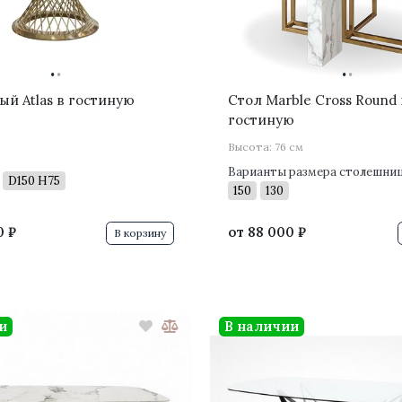
·
·
·
·
ый Atlas в гостиную
Стол Marble Cross Round 
гостиную
Высота: 76 см
Варианты размера столешни
D150 H75
150
130
0 ₽
от
88 000 ₽
В корзину
и
В наличии