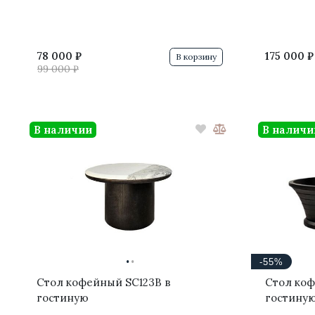
78 000 ₽
175 000 ₽
В корзину
99 000 ₽
В наличии
В наличи
·
·
-55%
Стол кофейный SC123B в
Стол коф
гостиную
гостину