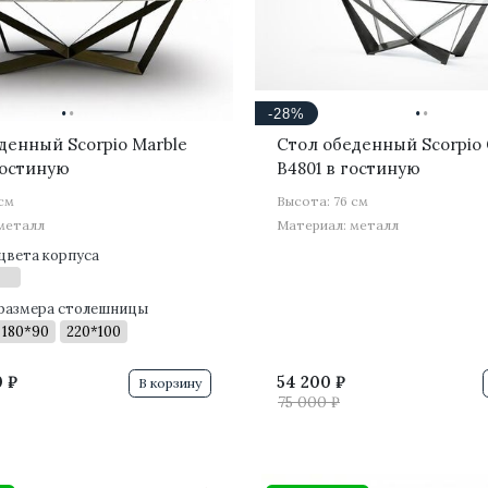
·
·
·
·
-28%
денный Scorpio Marble
Стол обеденный Scorpio 
гостиную
B4801 в гостиную
 см
Высота: 76 см
металл
Материал: металл
цвета корпуса
размера столешницы
180*90
220*100
 ₽
54 200 ₽
В корзину
75 000 ₽