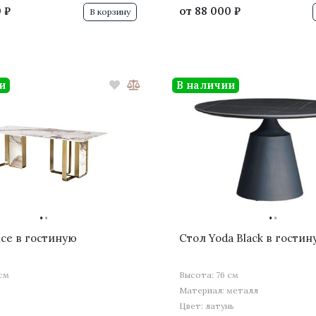
 ₽
от
88 000 ₽
В корзину
и
В наличии
·
·
·
·
ice в гостиную
Стол Yoda Black в гостин
 см
Высота: 76 см
Материал: металл
Цвет: латунь