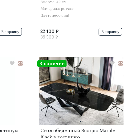
Высота: 42 см
Материал: ротанг
Цвет: песочный
22 100 ₽
В корзину
В корзину
39 500 ₽
В наличии
·
·
остиную
Стол обеденный Scorpio Marble
Black в гостиную