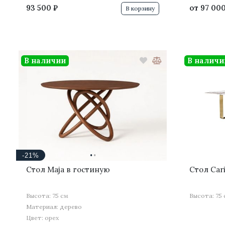
93 500 ₽
от
97 000
В корзину
В наличии
В наличи
·
·
-21%
Стол Maja в гостиную
Стол Car
Высота: 75 см
Высота: 75
Материал: дерево
Цвет: орех