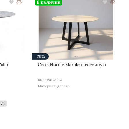
В наличии
·
·
-29%
ulip
Стол Nordic Marble в гостиную
Высота: 75 см
Материал: дерево
H74