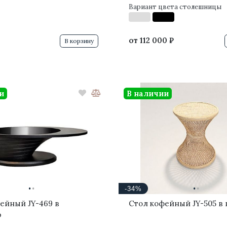
Вариант цвета столешницы
от
112 000 ₽
В корзину
и
В наличии
·
·
·
·
-34%
ейный JY-469 в
Стол кофейный JY-505 в
ю