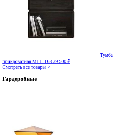
Тумба
прикроватная MLL-T68
39 500 ₽
Смотреть все товары
Гардеробные