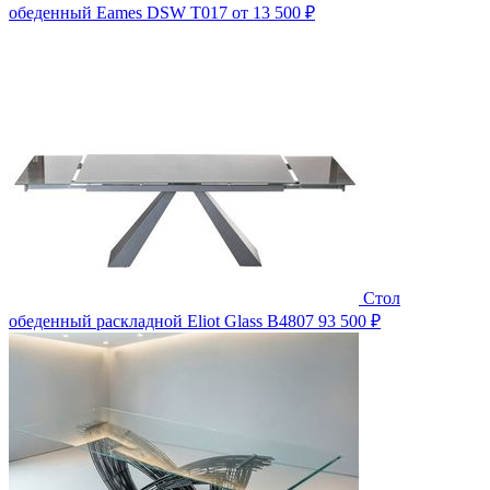
обеденный Eames DSW T017
от 13 500 ₽
Стол
обеденный раскладной Eliot Glass B4807
93 500 ₽