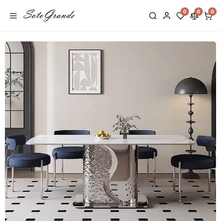
0
0
0