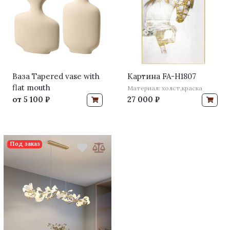
Ваза Tapered vase with
Картина FA-H1807
flat mouth
Материал: холст,краска
от
5 100 ₽
27 000 ₽
Под заказ