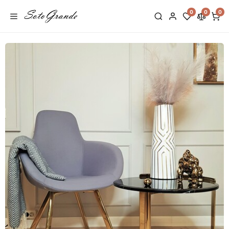
0
0
0