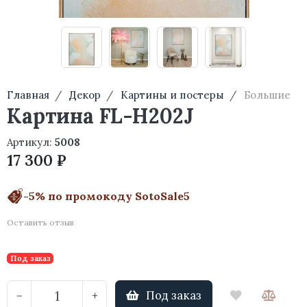
Главная
Декор
Картины и постеры
Большие
Картина FL-H202J
Артикул:
5008
17 300 ₽
-5% по промокоду SotoSale5
Оставить отзыв
Под заказ
Под заказ
−
+