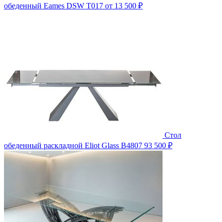
обеденный Eames DSW T017
от 13 500 ₽
Стол
обеденный раскладной Eliot Glass B4807
93 500 ₽