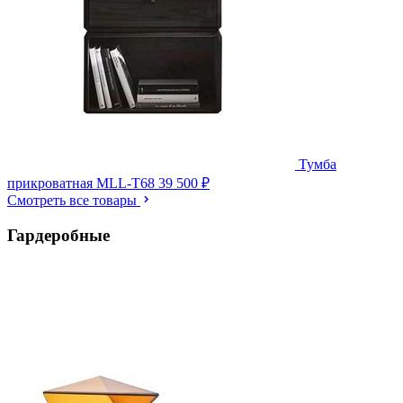
Тумба
прикроватная MLL-T68
39 500 ₽
Смотреть все товары
Гардеробные