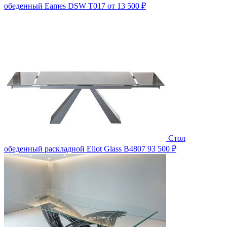
обеденный Eames DSW T017
от 13 500 ₽
Стол
обеденный раскладной Eliot Glass B4807
93 500 ₽