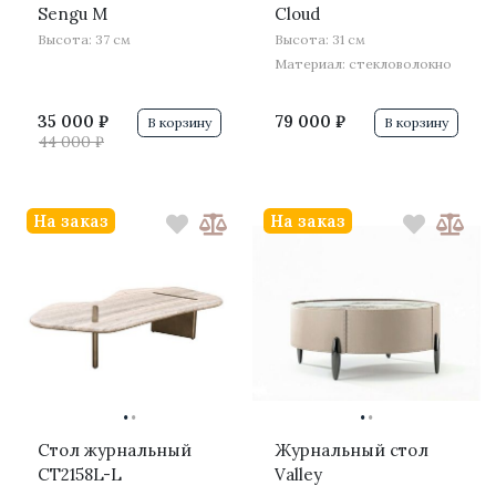
Sengu M
Cloud
Высота: 37 см
Высота: 31 см
Материал: стекловолокно
35 000 ₽
79 000 ₽
В корзину
В корзину
44 000 ₽
На заказ
На заказ
·
·
·
·
Стол журнальный
Журнальный стол
CT2158L-L
Valley