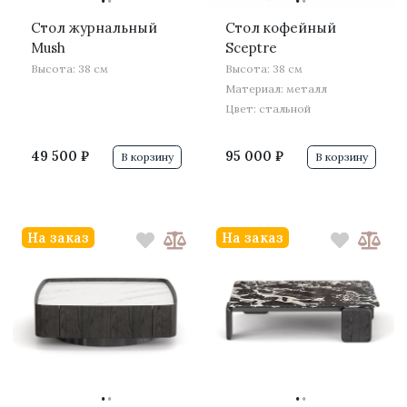
·
·
·
·
Стол журнальный
Стол кофейный
Mush
Sceptre
Высота: 38 см
Высота: 38 см
Материал: металл
Цвет: стальной
49 500 ₽
95 000 ₽
В корзину
В корзину
На заказ
На заказ
·
·
·
·