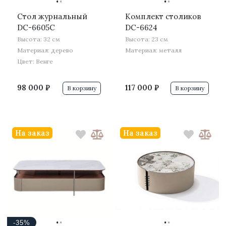
·
·
·
·
Стол журнальный
Комплект столиков
DC-6605C
DC-6624
Высота: 32 см
Высота: 23 см
Материал: дерево
Материал: металл
Цвет: Венге
98 000 ₽
117 000 ₽
В корзину
В корзину
На заказ
На заказ
·
·
·
·
-35%