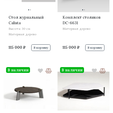
·
·
·
·
Стол журнальный
Комплект столиков
Calista
DC-6631
Высота: 30 см
Материал: дерево
Материал: дерево
115 000 ₽
115 000 ₽
В корзину
В корзину
В наличии
В наличии