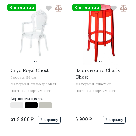
В наличии
В наличии
·
·
·
·
Стул Royal Ghost
Барный стул Charls
Ghost
Высота: 96 см
Материал: поликарбонат
Материал: пластик
Цвет: в ассортименте
Цвет: в ассортименте
Варианты цвета
от
8 800 ₽
6 900 ₽
В корзину
В корзину