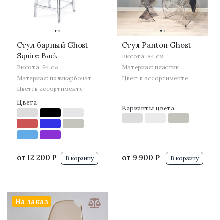
·
·
·
·
Стул барный Ghost
Стул Panton Ghost
Squire Back
Высота: 84 см
Высота: 94 см
Материал: пластик
Материал: поликарбонат
Цвет: в ассортименте
Цвет: в ассортименте
Цвета
Варианты цвета
от
12 200 ₽
от
9 900 ₽
В корзину
В корзину
На заказ