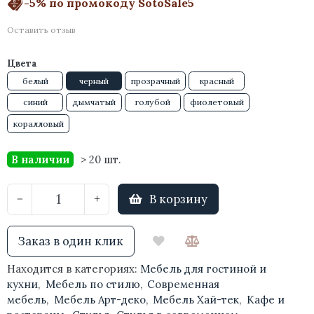
-5% по промокоду SotoSale5
Оставить отзыв
Цвета
белый
черный
прозрачный
красный
синий
дымчатый
голубой
фиолетовый
коралловый
В наличии
> 20 шт.
В корзину
−
+
Заказ в один клик
Находится в категориях:
Мебель для гостиной и
кухни
,
Мебель по стилю
,
Современная
мебель
,
Мебель Арт-деко
,
Мебель Хай-тек
,
Кафе и