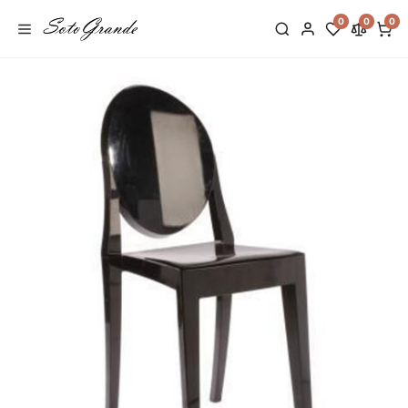
0
0
0