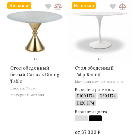
На заказ
На заказ
·
·
·
·
Стол обеденный
Стол обеденный
белый Caracas Dining
Tulip Round
Table
Материал: стекловолокно
Высота: 75 см
Варианты размеров
Материал: металл
D100 H74
D80 H74
D120 H74
Варианты цвета
от
37 300 ₽