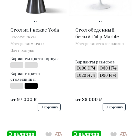
·
·
·
·
Стол на 1 ножке Yoda
Стол обеденный
белый Tulip Marble
Высота: 76 см
Материал: металл
Материал: стекловолокно
Цвет: латунь
Варианты цвета корпуса
Варианты размеров
D100 H74
D80 H74
Вариант цвета
D120 H74
D90 H74
столешницы
от
97 000 ₽
от
88 000 ₽
В корзину
В корзину
В наличии
В наличии