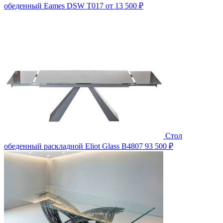
обеденный Eames DSW T017
от 13 500 ₽
Стол
обеденный раскладной Eliot Glass B4807
93 500 ₽