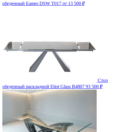
обеденный Eames DSW T017
от 13 500 ₽
Стол
обеденный раскладной Eliot Glass B4807
93 500 ₽