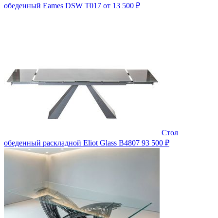
обеденный Eames DSW T017
от 13 500 ₽
Стол
обеденный раскладной Eliot Glass B4807
93 500 ₽