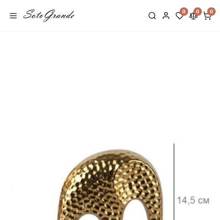
0
0
0