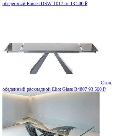
обеденный Eames DSW T017
от 13 500 ₽
Стол
обеденный раскладной Eliot Glass B4807
93 500 ₽