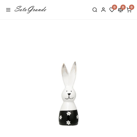
0
0
0