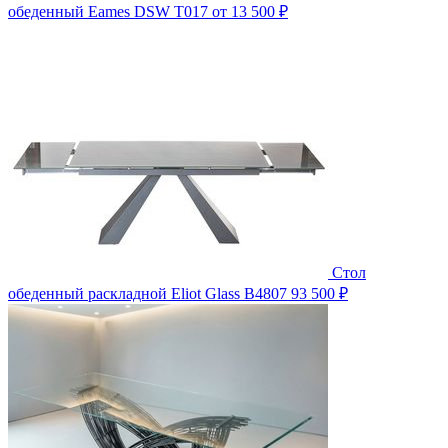
обеденный Eames DSW T017
от 13 500 ₽
Стол
обеденный раскладной Eliot Glass B4807
93 500 ₽