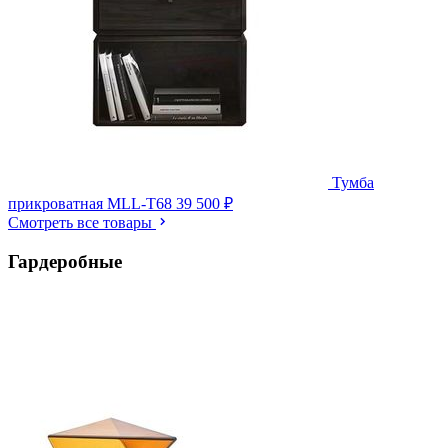
Тумба
прикроватная MLL-T68
39 500 ₽
Смотреть все товары
Гардеробные