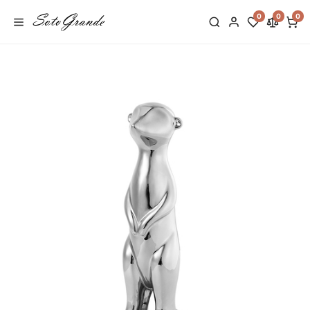
0
0
0