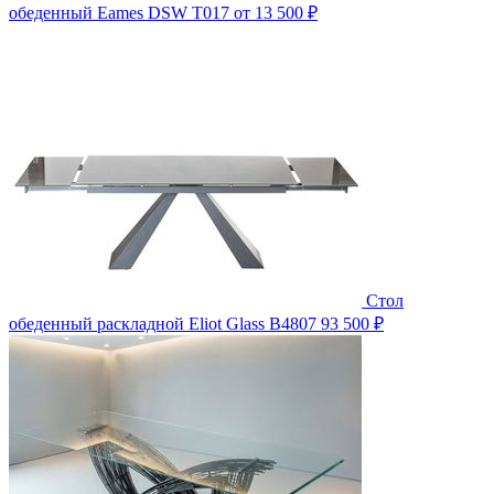
обеденный Eames DSW T017
от 13 500 ₽
Стол
обеденный раскладной Eliot Glass B4807
93 500 ₽