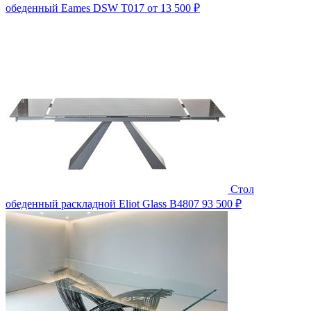
обеденный Eames DSW T017
от 13 500 ₽
Стол
обеденный раскладной Eliot Glass B4807
93 500 ₽