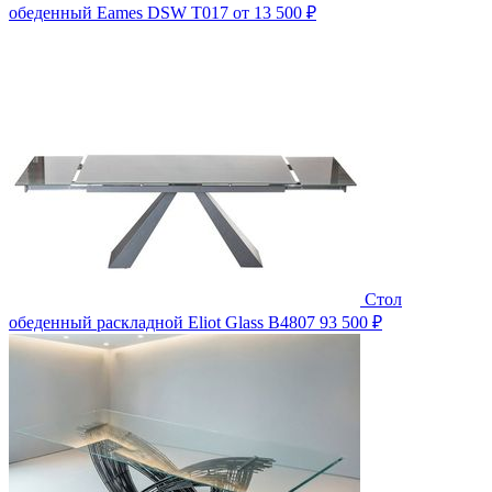
обеденный Eames DSW T017
от 13 500 ₽
Стол
обеденный раскладной Eliot Glass B4807
93 500 ₽