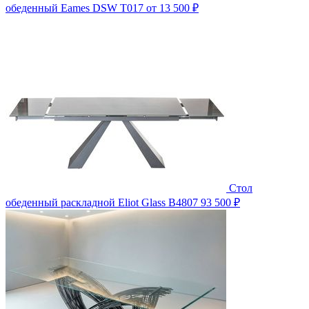
обеденный Eames DSW T017
от 13 500 ₽
Стол
обеденный раскладной Eliot Glass B4807
93 500 ₽