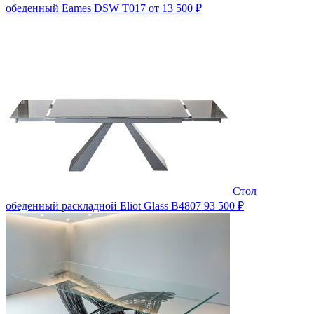
обеденный Eames DSW T017
от 13 500 ₽
Стол
обеденный раскладной Eliot Glass B4807
93 500 ₽