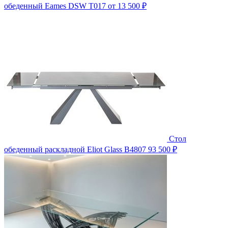
обеденный Eames DSW T017
от 13 500 ₽
Стол
обеденный раскладной Eliot Glass B4807
93 500 ₽