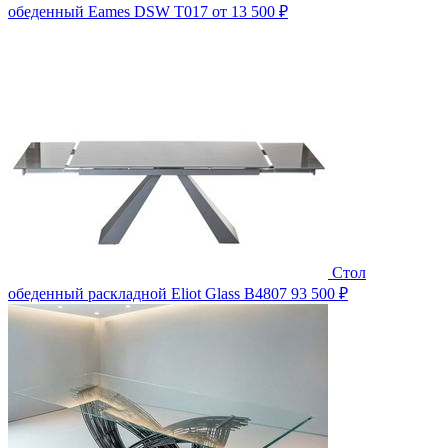
обеденный Eames DSW T017
от 13 500 ₽
Стол
обеденный раскладной Eliot Glass B4807
93 500 ₽