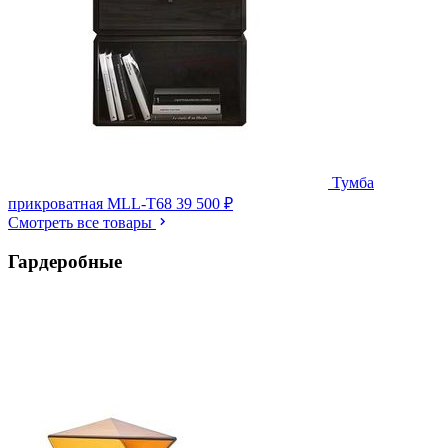
Тумба
прикроватная MLL-T68
39 500 ₽
Смотреть все товары
Гардеробные