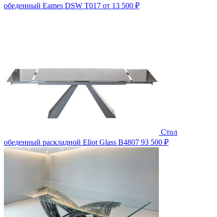
обеденный Eames DSW T017
от 13 500 ₽
Стол
обеденный раскладной Eliot Glass B4807
93 500 ₽