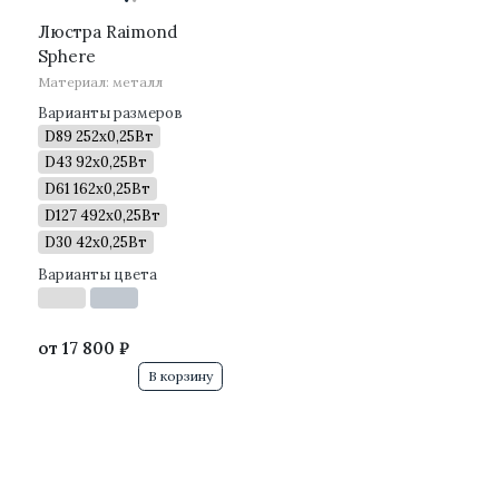
Люстра Raimond
Sphere
Материал: металл
Варианты размеров
D89 252х0,25Вт
D43 92х0,25Вт
D61 162х0,25Вт
D127 492х0,25Вт
D30 42x0,25Вт
Варианты цвета
от
17 800 ₽
В корзину