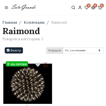
0
0
0
Главная
Коллекции
Raimond
Raimond
Товаров в категории:
1
Фильтр
Порядок
В наличии
·
·