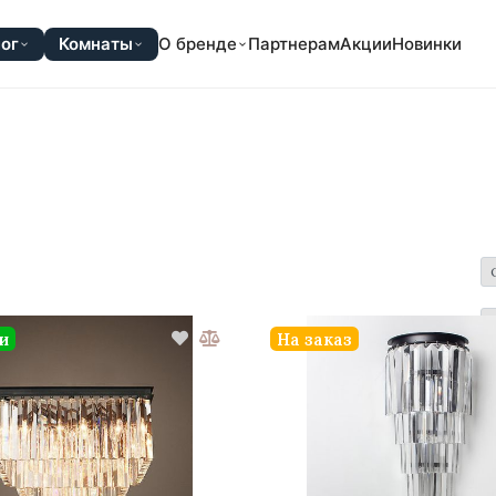
ог
Комнаты
О бренде
Партнерам
Акции
Новинки
и
На заказ