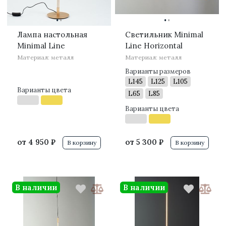
·
·
·
·
Лампа настольная
Светильник Minimal
Minimal Line
Line Horizontal
Материал: металл
Материал: металл
Варианты размеров
L145
L125
L105
Варианты цвета
L65
L85
Варианты цвета
от
4 950 ₽
от
5 300 ₽
В корзину
В корзину
В наличии
В наличии