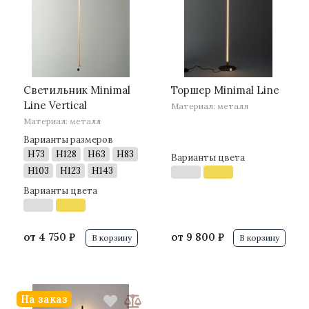
·
·
·
·
Светильник Minimal
Торшер Minimal Line
Line Vertical
Материал: металл
Материал: металл
Варианты размеров
H73
H128
H63
H83
Варианты цвета
H103
H123
H143
Варианты цвета
от
4 750 ₽
от
9 800 ₽
В корзину
В корзину
На заказ