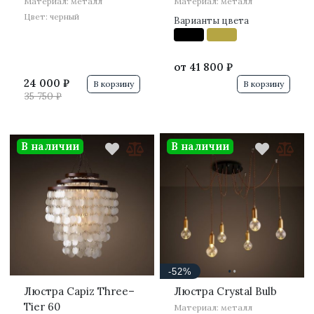
Материал: металл
Материал: металл
Цвет: черный
Варианты цвета
от
41 800 ₽
24 000 ₽
В корзину
В корзину
35 750 ₽
В наличии
В наличии
·
·
-52%
Люстра Capiz Three–
Люстра Crystal Bulb
Tier 60
Материал: металл