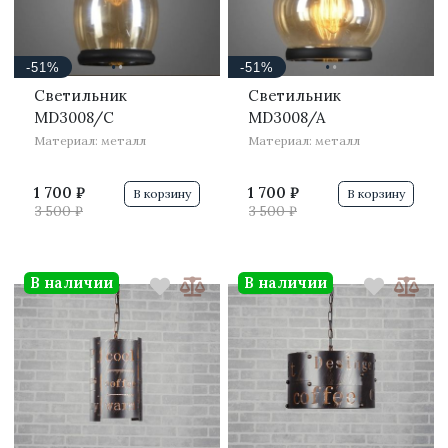
·
·
·
·
-51%
-51%
Светильник
Светильник
MD3008/C
MD3008/A
Материал: металл
Материал: металл
1 700 ₽
1 700 ₽
В корзину
В корзину
3 500 ₽
3 500 ₽
В наличии
В наличии