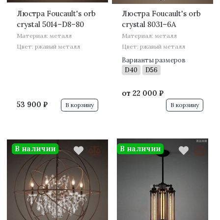
Люстра Foucault's orb
Люстра Foucault's orb
crystal 5014–D8–80
crystal 8031–6A
Материал: металл
Материал: металл
Цвет: ржавый металл
Цвет: ржавый металл
Варианты размеров
D40
D56
от
22 000 ₽
53 900 ₽
В корзину
В корзину
В наличии
В наличии