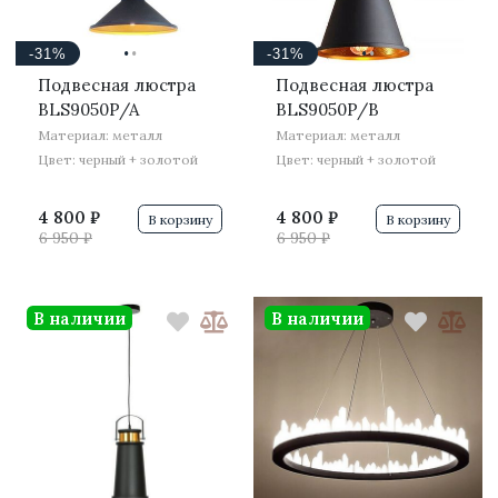
·
·
·
·
-31%
-31%
Подвесная люстра
Подвесная люстра
BLS9050P/A
BLS9050P/B
Материал: металл
Материал: металл
Цвет: черный + золотой
Цвет: черный + золотой
4 800 ₽
4 800 ₽
В корзину
В корзину
6 950 ₽
6 950 ₽
В наличии
В наличии