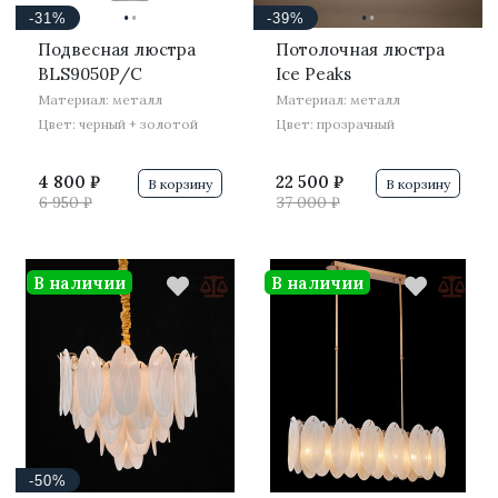
·
·
·
·
-31%
-39%
Подвесная люстра
Потолочная люстра
BLS9050P/C
Ice Peaks
Материал: металл
Материал: металл
Цвет: черный + золотой
Цвет: прозрачный
4 800 ₽
22 500 ₽
В корзину
В корзину
6 950 ₽
37 000 ₽
В наличии
В наличии
-50%