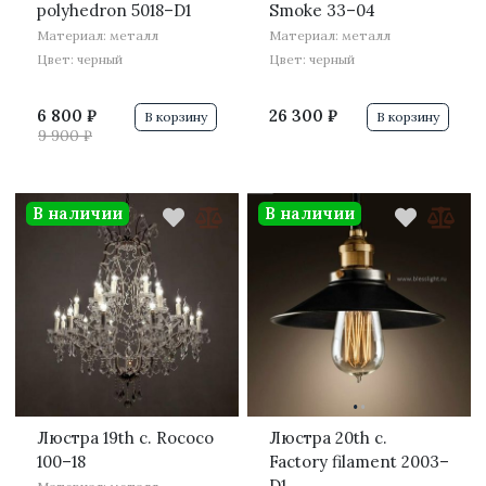
polyhedron 5018–D1
Smoke 33–04
Материал: металл
Материал: металл
Цвет: черный
Цвет: черный
6 800 ₽
26 300 ₽
В корзину
В корзину
9 900 ₽
В наличии
В наличии
·
·
Люстра 19th c. Rococo
Люстра 20th c.
100–18
Factory filament 2003–
D1