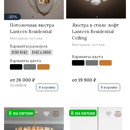
·
·
·
·
-30%
Потолочная люстра
Люстра в стиле лофт
Lantern Residential
Lantern Residential
Ceiling
Материал: металл
Материал: металл
Варианты размеров
D30 H42
D42 x H60
Варианты цвета
Варианты цвета
от
26 000 ₽
от
19 900 ₽
37 000 ₽
В корзину
В корзину
В наличии
В наличии