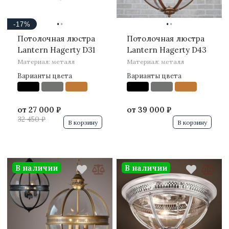
·
·
·
·
-17%
Потолочная люстра
Потолочная люстра
Lantern Hagerty D31
Lantern Hagerty D43
Материал: металл
Материал: металл
Варианты цвета
Варианты цвета
от
27 000 ₽
от
39 000 ₽
32 450 ₽
В корзину
В корзину
В наличии
В наличии