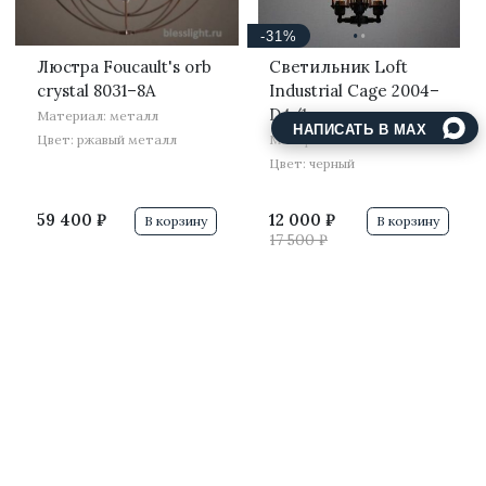
·
·
-31%
Люстра Foucault's orb
Светильник Loft
crystal 8031–8A
Industrial Cage 2004–
D4/1
Материал: металл
НАПИСАТЬ В MAX
Цвет: ржавый металл
Материал: металл
Цвет: черный
59 400 ₽
12 000 ₽
В корзину
В корзину
17 500 ₽
В наличии
В наличии