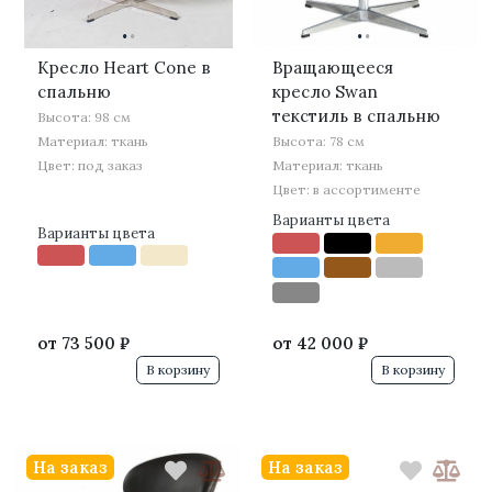
·
·
·
·
Кресло Heart Cone в
Вращающееся
спальню
кресло Swan
текстиль в спальню
Высота: 98 см
Материал: ткань
Высота: 78 см
Цвет: под заказ
Материал: ткань
Цвет: в ассортименте
Варианты цвета
Варианты цвета
от
73 500 ₽
от
42 000 ₽
В корзину
В корзину
На заказ
На заказ