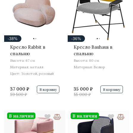
·
·
·
·
-38%
-36%
Кресло Rabbit в
Кресло Bauhaus в
спальню
спальню
Высота: 67 см
Высота: 80 см
Материал: металл
Материал: Велюр
Цвет: Золотой, розовый
37 000 ₽
35 000 ₽
В корзину
В корзину
59 500 ₽
55 000 ₽
В наличии
В наличии