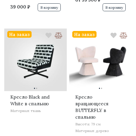
39 000 ₽
В корзину
В корзину
На заказ
На заказ
·
·
·
·
Кресло Black and
Кресло
White в спальню
вращающееся
BUTTERFLY в
Материал: ткань
спальню
Высота: 79 см
Материал: дерево