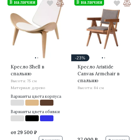
В наличии
В наличии
·
·
·
·
-23%
Кресло Shell в
Кресло Aristide
спальню
Canvas Armchair в
спальню
Высота: 75 см
Материал: дерево
Высота: 84 см
Варианты цвета корпуса
Варианты цвета обивки
от
29 500 ₽
37 000 ₽