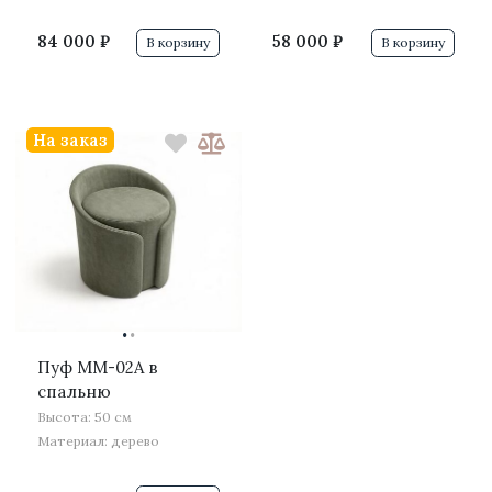
84 000 ₽
58 000 ₽
В корзину
В корзину
На заказ
·
·
Пуф MM-02A в
спальню
Высота: 50 см
Материал: дерево